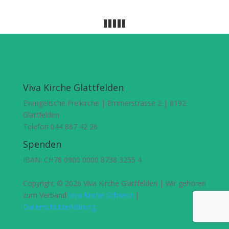
Viva Kirche Glattfelden
Evangelische Freikirche | Emmerstrasse 2 | 8192
Glattfelden
Telefon 044 867 42 26
Spenden
IBAN: CH78 0900 0000 8738 3255 4
Copyright © 2026 Viva Kirche Glattfelden | Wir gehören
zum Verband
Viva Kirche Schweiz
|
Datenschutzerklärung