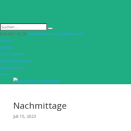
044 867 42 26
info@vivakirche-glattfelden.ch
Home
About
Gottesdienst
Next Generation
Erwachsene
Intern
Nachmittage
Juli 15, 2023