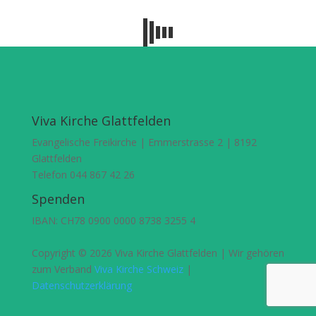
Viva Kirche Glattfelden
Evangelische Freikirche | Emmerstrasse 2 | 8192
Glattfelden
Telefon 044 867 42 26
Spenden
IBAN: CH78 0900 0000 8738 3255 4
Copyright © 2026 Viva Kirche Glattfelden | Wir gehören
zum Verband
Viva Kirche Schweiz
|
Datenschutzerklärung