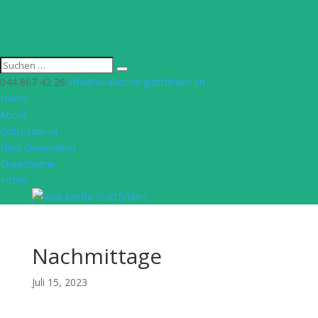
044 867 42 26
info@vivakirche-glattfelden.ch
Home
About
Gottesdienst
Next Generation
Erwachsene
Intern
Nachmittage
Juli 15, 2023