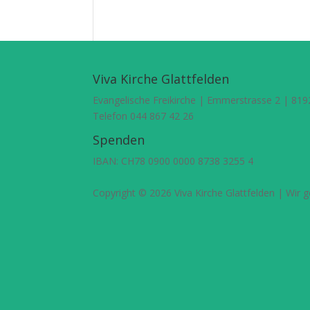
Viva Kirche Glattfelden
Evangelische Freikirche | Emmerstrasse 2 | 819
Telefon 044 867 42 26
Spenden
IBAN: CH78 0900 0000 8738 3255 4
Copyright © 2026 Viva Kirche Glattfelden | Wi