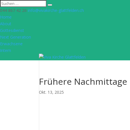
044 867 42 26
info@vivakirche-glattfelden.ch
Home
About
Gottesdienst
Next Generation
Erwachsene
Intern
Frühere Nachmittage
Okt. 13, 2025