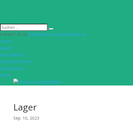
044 867 42 26
info@vivakirche-glattfelden.ch
Home
About
Gottesdienst
Next Generation
Erwachsene
Intern
Lager
Sep. 10, 2023