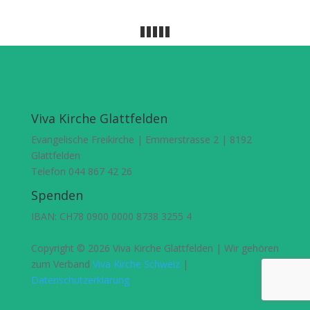
Viva Kirche Glattfelden
Evangelische Freikirche | Emmerstrasse 2 | 8192
Glattfelden
Telefon 044 867 42 26
Spenden
IBAN: CH78 0900 0000 8738 3255 4
Copyright © 2026 Viva Kirche Glattfelden | Wir gehören
zum Verband
Viva Kirche Schweiz
|
Datenschutzerklärung